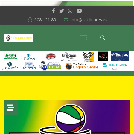
608 121 851
info@cablinares.es