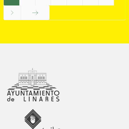
Final