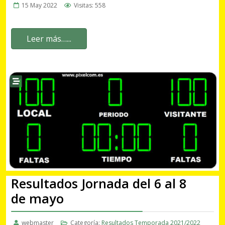
15 May 2022
Visitas: 558
Leer más…...
Resultados Jornada del 6 al 8
de mayo
webmaster
Categoría:
Resultados Temporada 2021/2022