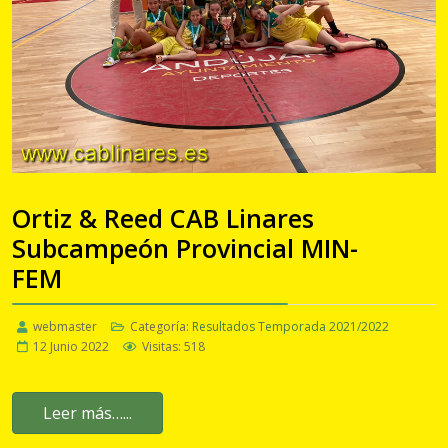
Ortiz & Reed CAB Linares
Subcampeón Provincial MIN-
FEM
webmaster
Categoría:
Resultados Temporada 2021/2022
12 Junio 2022
Visitas: 518
Leer más…...