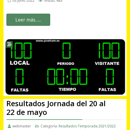
05 Junio 2022
Visitas: 483
Leer más…...
Resultados Jornada del 20 al
22 de mayo
webmaster
Categoría:
Resultados Temporada 2021/2022