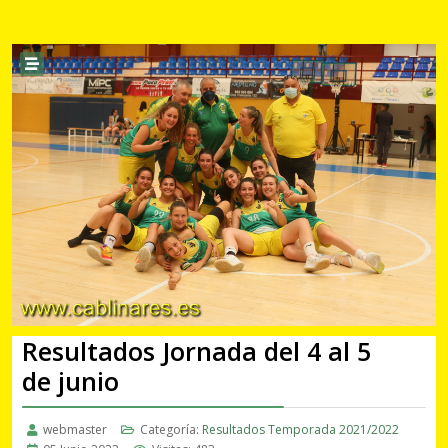
Resultados Jornada del 4 al 5
de junio
webmaster
Categoría:
Resultados Temporada 2021/2022