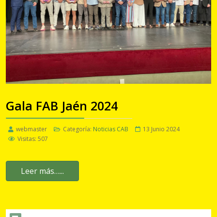
Gala FAB Jaén 2024
webmaster
Categoría:
Noticias CAB
13 Junio 2024
Visitas: 507
Leer más…...