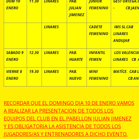
DOM 10
11.30
LINARES
PAB.
JUNIOR
GEST ORTEGA.
ENERO
JULIAN
FEMENINO
- CB JAE
JIMENEZ
LINARES
CADETE
IMS SL.CAB
FEMENINO
LINARE
ANDUJAR
SABADO 9
12.30
LINARES
PAB.
INFANTIL
LOS VALENCI
ENERO
HUARTE
FEMEN
LINARES CB 
VIERNE 8
19.30
LINARES
PAB.
MINI
MATI´CE. CAB
ENERO
NUEVO
FEMENINO
CB ANDU
RECORDAR QUE EL DOMINGO DIA 10 DE ENERO VAMOS
A REALIZAR LA PRESENTACION DE TODOS LOS
EQUIPOS DEL CLUB EN EL PABELLON JULIAN JIMENEZ
Y ES OBLIGATORIA LA ASISTENCIA DE TODOS LOS
JUGADORES/AS Y ENTRENADORES A DICHO EVENTO.