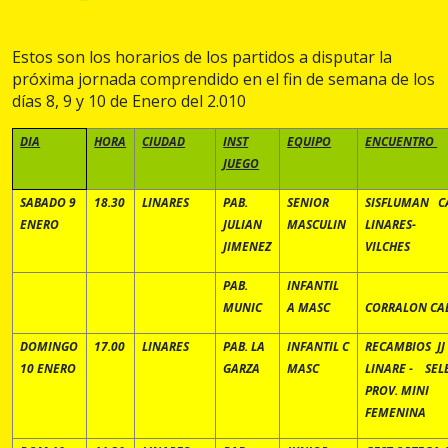
Estos son los horarios de los partidos a disputar la
próxima jornada comprendido en el fin de semana de los
días 8, 9 y 10 de Enero del 2.010
DIA
HORA
CIUDAD
INST
EQUIPO
ENCUENTRO
JUEGO
SABADO 9
18.30
LINARES
PAB.
SENIOR
SISFLUMAN C
ENERO
JULIAN
MASCULIN
LINARES-
JIMENEZ
VILCHES
PAB.
INFANTIL
MUNIC
A MASC
CORRALON CAB
DOMINGO
17.00
LINARES
PAB. LA
INFANTIL C
RECAMBIOS JJ 
10 ENERO
GARZA
MASC
LINARE - SEL
PROV. MINI
FEMENI