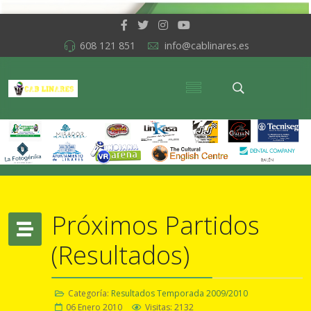
608 121 851
info@cablinares.es
Próximos Partidos
(Resultados)
Categoría:
Resultados Temporada 2009/2010
06 Enero 2010
Visitas: 2132