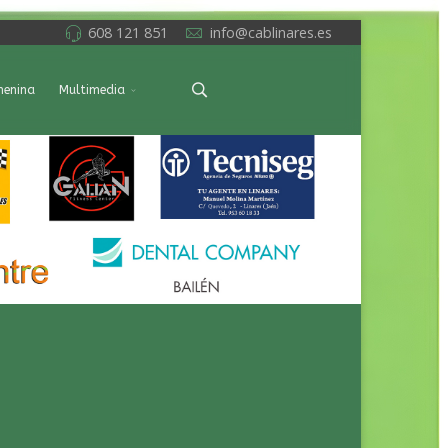
608 121 851
info@cablinares.es
menina
Multimedia