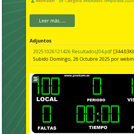
webmaster
Categoría:
Resultados Temporada 2025
Leer más…...
Adjuntos
20251026121426 ResultadosJ04.pdf
[344.03K
Subido Domingo, 26 Octubre 2025 por webm