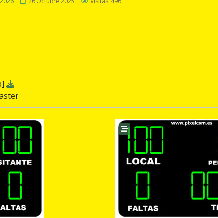
/2026
26 Octubre 2025
Visitas: 496
b]
aster