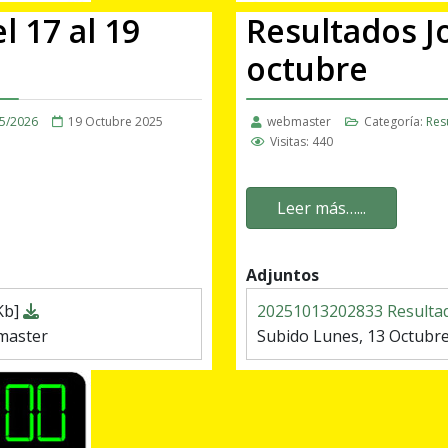
l 17 al 19
Resultados Jo
octubre
5/2026
19 Octubre 2025
webmaster
Categoría:
Res
Visitas: 440
Leer más…...
Adjuntos
Kb]
20251013202833 Resulta
master
Subido Lunes, 13 Octubr