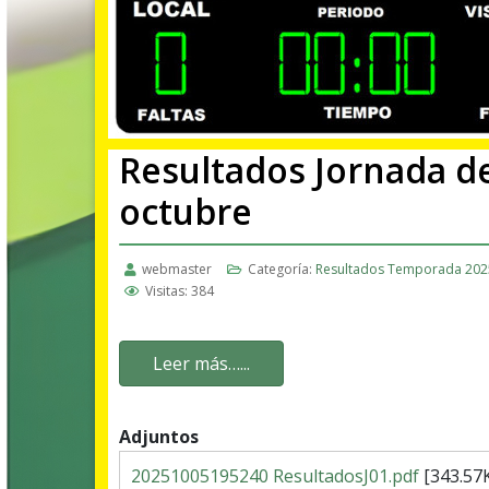
Resultados Jornada del
octubre
webmaster
Categoría:
Resultados Temporada 202
Visitas: 384
Leer más…...
Adjuntos
20251005195240 ResultadosJ01.pdf
[343.57