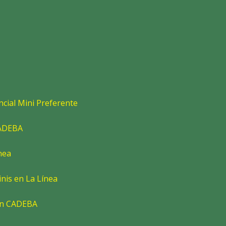
cial Mini Preferente
CADEBA
nea
nis en La Línea
en CADEBA