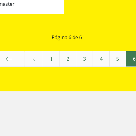
master
Página 6 de 6
1
2
3
4
5
6
Inicio