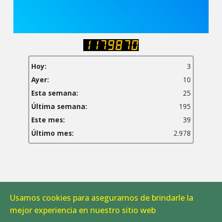
Hoy:
3
Ayer:
10
Esta semana:
25
Última semana:
195
Este mes:
39
Último mes:
2.978
Usamos cookies para asegurarnos de brindarle la
Aviso Legal
|
Política de Cookies
mejor experiencia en nuestro sitio web
© 2026 CAB Linares. Todos los derechos reservados.