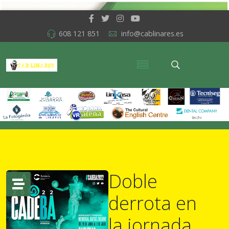
608 121 851
info@cablinares.es
Doble
derrota en
la jornada