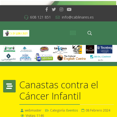
608 121 851
info@cablinares.es
Canastas contra el
Cáncer Infantil
webmaster
Categoría:
Eventos
08 Febrero 2024
Visitas: 1146