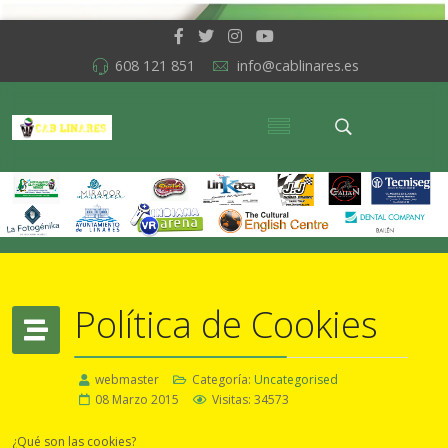
608 121 851
info@cablinares.es
Política de Cookies
webmaster
Categoría:
Uncategorised
08 Marzo 2015
Visitas: 34573
¿Qué son las cookies?