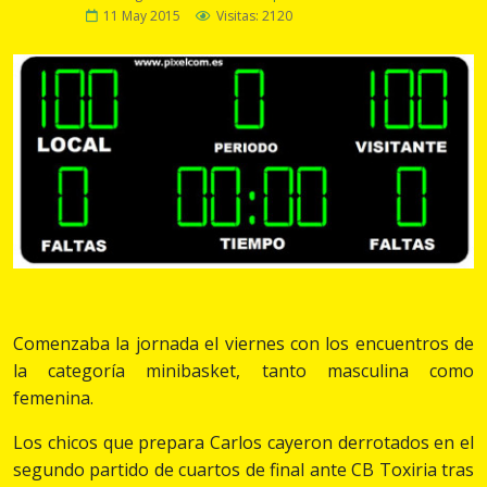
11 May 2015
Visitas: 2120
Comenzaba la jornada el viernes con los encuentros de
la categoría minibasket, tanto masculina como
femenina.
Los chicos que prepara Carlos cayeron derrotados en el
segundo partido de cuartos de final ante CB Toxiria tras