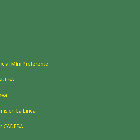
cial Mini Preferente
CADEBA
nea
nis en La Línea
en CADEBA