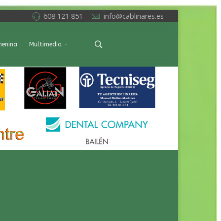
608 121 851
info@cablinares.es
menina
Multimedia