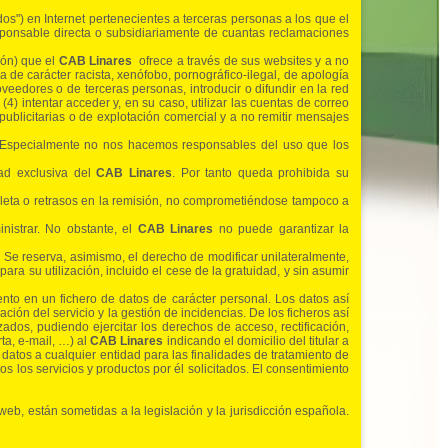
os") en Internet pertenecientes a terceras personas a los que el
sponsable directa o subsidiariamente de cuantas reclamaciones
ión) que el
CAB Linares
ofrece a través de sus websites y a no
da de carácter racista, xenófobo, pornográfico-ilegal, de apología
oveedores o de terceras personas, introducir o difundir en la red
) intentar acceder y, en su caso, utilizar las cuentas de correo
publicitarias o de explotación comercial y a no remitir mensajes
. Especialmente no nos hacemos responsables del uso que los
dad exclusiva del
CAB Linares
. Por tanto queda prohibida su
pleta o retrasos en la remisión, no comprometiéndose tampoco a
nistrar. No obstante, el
CAB Linares
no puede garantizar la
 Se reserva, asimismo, el derecho de modificar unilateralmente,
ra su utilización, incluido el cese de la gratuidad, y sin asumir
nto en un fichero de datos de carácter personal. Los datos así
ación del servicio y la gestión de incidencias. De los ficheros así
ados, pudiendo ejercitar los derechos de acceso, rectificación,
rta, e-mail, …) al
CAB Linares
indicando el domicilio del titular a
datos a cualquier entidad para las finalidades de tratamiento de
s los servicios y productos por él solicitados. El consentimiento
web, están sometidas a la legislación y la jurisdicción española.