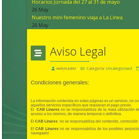
Horarios Jornada del 27 al 31 de mayo
26 May
Nuestro mini femenino viaja a La Línea
26 May
Aviso Legal
webmaster
Categoría:
Uncategorised
Condiciones generales:
La información contenida en estas páginas es un servicio, no c
aquellos servicios específicos que requieran el pago previo.
El
CAB Linares
no se responsabiliza de la mala utilización d
acceso a los mismos, de manera temporal o definitiva.
El
CAB Linares
no se responsabiliza del contenido, corrección
El
CAB Linares
no se responsabiliza de los posibles perjuic
navegador.