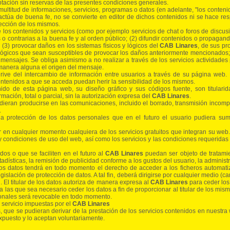
ptación sin reservas de las presentes condiciones generales.
ultitud de informaciones, servicios, programas o datos (en adelante, "los contenid
ctúa de buena fe, no se convierte en editor de dichos contenidos ni se hace re
rección de los mismos.
 contenidos y servicios (como por ejemplo servicios de chat o foros de discus
les o contrarias a la buena fe y al orden público; (2) difundir contenidos o propagan
 (3) provocar daños en los sistemas físicos y lógicos del
CAB Linares
, de sus pr
 lógicos que sean susceptibles de provocar los daños anteriormente mencionados; (4
 mensajes. Se obliga asimismo a no realizar a través de los servicios actividades 
 manera alguna el origen del mensaje.
rive del intercambio de información entre usuarios a través de su página web
tenidos a que se acceda puedan herir la sensibilidad de los mismos.
ido de esta página web, su diseño gráfico y sus códigos fuente, son titulari
mación, total o parcial, sin la autorización expresa del
CAB Linares
.
dieran producirse en las comunicaciones, incluido el borrado, transmisión incom
.
protección de los datos personales que en el futuro el usuario pudiera sumi
 en cualquier momento cualquiera de los servicios gratuitos que integran su web.
 condiciones de uso del web, así como los servicios y las condiciones requeridas pa
dos o que se faciliten en el futuro al
CAB Linares
puedan ser objeto de tratamie
adísticas, la remisión de publicidad conforme a los gustos del usuario, la administr
e los datos tendrá en todo momento el derecho de acceder a los ficheros automatiz
islación de protección de datos. A tal fin, deberá dirigirse por cualquier medio (ca
d. El titular de los datos autoriza de manera expresa al
CAB Linares
para ceder los 
as que sea necesario ceder los datos a fin de proporcionar al titular de los mismo
rsonales será revocable en todo momento.
l servicio impuestas por el
CAB Linares
, que se pudieran derivar de la prestación de los servicios contenidos en nuestra 
xpuesto y lo aceptan voluntariamente.