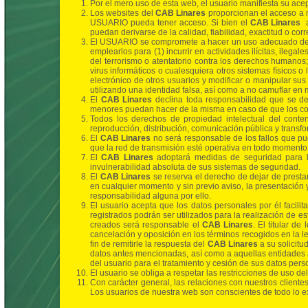
Por el mero uso de esta web, el usuario manifiesta su ace
Los websites del
CAB Linares
proporcionan el acceso a m
USUARIO pueda tener acceso. Si bien el
CAB Linares
a
puedan derivarse de la calidad, fiabilidad, exactitud o cor
El USUARIO se compromete a hacer un uso adecuado de los
emplearlos para (1) incurrir en actividades ilícitas, ilega
del terrorismo o atentatorio contra los derechos humanos;
virus informáticos o cualesquiera otros sistemas físicos o
electrónico de otros usuarios y modificar o manipular sus
utilizando una identidad falsa, así como a no camuflar en
El
CAB Linares
declina toda responsabilidad que se de
menores puedan hacer de la misma en caso de que los con
Todos los derechos de propiedad intelectual del conten
reproducción, distribución, comunicación pública y transfor
El
CAB Linares
no será responsable de los fallos que pu
que la red de transmisión esté operativa en todo momento
El
CAB Linares
adoptará medidas de seguridad para la 
invulnerabilidad absoluta de sus sistemas de seguridad.
El
CAB Linares
se reserva el derecho de dejar de prestar
en cualquier momento y sin previo aviso, la presentación y
responsabilidad alguna por ello.
El usuario acepta que los datos personales por él facilita
registrados podrán ser utilizados para la realización de est
creados será responsable el
CAB Linares
. El titular d
cancelación y oposición en los términos recogidos en la leg
fin de remitirle la respuesta del
CAB Linares
a su solicitu
datos antes mencionadas, así como a aquellas entidades a l
del usuario para el tratamiento y cesión de sus datos pe
El usuario se obliga a respetar las restricciones de uso de
Con carácter general, las relaciones con nuestros clientes
Los usuarios de nuestra web son conscientes de todo lo e