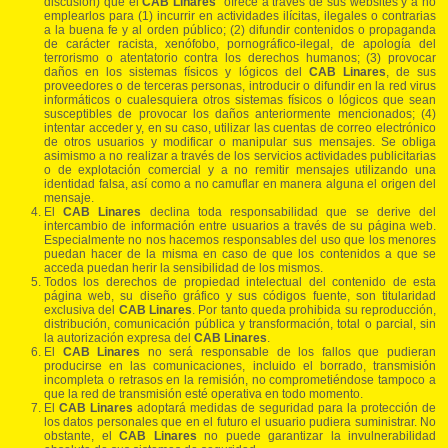
discusión) que el
CAB Linares
ofrece a través de sus websites y a no
emplearlos para (1) incurrir en actividades ilícitas, ilegales o contrarias
a la buena fe y al orden público; (2) difundir contenidos o propaganda
de carácter racista, xenófobo, pornográfico-ilegal, de apología del
terrorismo o atentatorio contra los derechos humanos; (3) provocar
daños en los sistemas físicos y lógicos del
CAB Linares
, de sus
proveedores o de terceras personas, introducir o difundir en la red virus
informáticos o cualesquiera otros sistemas físicos o lógicos que sean
susceptibles de provocar los daños anteriormente mencionados; (4)
intentar acceder y, en su caso, utilizar las cuentas de correo electrónico
de otros usuarios y modificar o manipular sus mensajes. Se obliga
asimismo a no realizar a través de los servicios actividades publicitarias
o de explotación comercial y a no remitir mensajes utilizando una
identidad falsa, así como a no camuflar en manera alguna el origen del
mensaje.
El
CAB Linares
declina toda responsabilidad que se derive del
intercambio de información entre usuarios a través de su página web.
Especialmente no nos hacemos responsables del uso que los menores
puedan hacer de la misma en caso de que los contenidos a que se
acceda puedan herir la sensibilidad de los mismos.
Todos los derechos de propiedad intelectual del contenido de esta
página web, su diseño gráfico y sus códigos fuente, son titularidad
exclusiva del
CAB Linares
. Por tanto queda prohibida su reproducción,
distribución, comunicación pública y transformación, total o parcial, sin
la autorización expresa del
CAB Linares
.
El
CAB Linares
no será responsable de los fallos que pudieran
producirse en las comunicaciones, incluido el borrado, transmisión
incompleta o retrasos en la remisión, no comprometiéndose tampoco a
que la red de transmisión esté operativa en todo momento.
El
CAB Linares
adoptará medidas de seguridad para la protección de
los datos personales que en el futuro el usuario pudiera suministrar. No
obstante, el
CAB Linares
no puede garantizar la invulnerabilidad