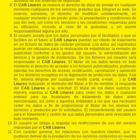
absoluta de sus sistemas de seguridad.
El
CAB Linares
se reserva el derecho de dejar de prestar en cualquier
momento cualquiera de los servicios gratuitos que integran su web. Se
reserva, asimismo, el derecho de modificar unilateralmente, en
cualquier momento y sin previo aviso, la presentación y condiciones de
uso del web, así como los servicios y las condiciones requeridas para
su utilización, incluido el cese de la gratuidad, y sin asumir
responsabilidad alguna por ello.
El usuario acepta que los datos personales por él facilitados o que se
faciliten en el futuro al
CAB Linares
puedan ser objeto de tratamiento
en un fichero de datos de carácter personal. Los datos así registrados
podrán ser utilizados para la realización de estadísticas, la remisión de
publicidad conforme a los gustos del usuario, la administración del
servicio y la gestión de incidencias. De los ficheros así creados será
responsable el
CAB Linares
. El titular de los datos tendrá en todo
momento el derecho de acceder a los ficheros automatizados, pudiendo
ejercitar los derechos de acceso, rectificación, cancelación y oposición
en los términos recogidos en la legislación de protección de datos. A tal
fin, deberá dirigirse por cualquier medio (carta, e-mail, …) al
CAB
Linares
indicando el domicilio del titular a fin de remitirle la respuesta
del
CAB Linares
a su solicitud. El titular de los datos autoriza de
manera expresa al
CAB Linares
para ceder los datos a cualquier
entidad para las finalidades de tratamiento de datos antes
mencionadas, así como a aquellas entidades a las que sea necesario
ceder los datos a fin de proporcionar al titular de los mismos los
servicios y productos por él solicitados. El consentimiento del usuario
para el tratamiento y cesión de sus datos personales será revocable en
todo momento.
El usuario se obliga a respetar las restricciones de uso del servicio
impuestas por el
CAB Linares
Con carácter general, las relaciones con nuestros clientes, que se
pudieran derivar de la prestación de los servicios contenidos en nuestra