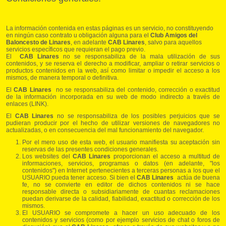
La información contenida en estas páginas es un servicio, no constituyendo
en ningún caso contrato u obligación alguna para el
Club Amigos del
Baloncesto de Linares
, en adelante
CAB Linares
, salvo para aquellos
servicios específicos que requieran el pago previo.
El
CAB Linares
no se responsabiliza de la mala utilización de sus
contenidos, y se reserva el derecho a modificar, ampliar o retirar servicios o
productos contenidos en la web, así como limitar o impedir el acceso a los
mismos, de manera temporal o definitiva.
El
CAB Linares
no se responsabiliza del contenido, corrección o exactitud
de la información incorporada en su web de modo indirecto a través de
enlaces (LINK).
El
CAB Linares
no se responsabiliza de los posibles perjuicios que se
pudieran producir por el hecho de utilizar versiones de navegadores no
actualizadas, o en consecuencia del mal funcionamiento del navegador.
Por el mero uso de esta web, el usuario manifiesta su aceptación sin
reservas de las presentes condiciones generales.
Los websites del
CAB Linares
proporcionan el acceso a multitud de
informaciones, servicios, programas o datos (en adelante, "los
contenidos") en Internet pertenecientes a terceras personas a los que el
USUARIO pueda tener acceso. Si bien el
CAB Linares
actúa de buena
fe, no se convierte en editor de dichos contenidos ni se hace
responsable directa o subsidiariamente de cuantas reclamaciones
puedan derivarse de la calidad, fiabilidad, exactitud o corrección de los
mismos.
El USUARIO se compromete a hacer un uso adecuado de los
contenidos y servicios (como por ejemplo servicios de chat o foros de