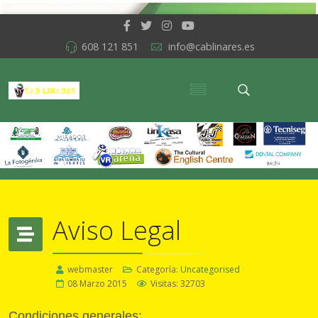
608 121 851
info@cablinares.es
Aviso Legal
webmaster
Categoría:
Uncategorised
08 Marzo 2015
Visitas: 32703
Condiciones generales: