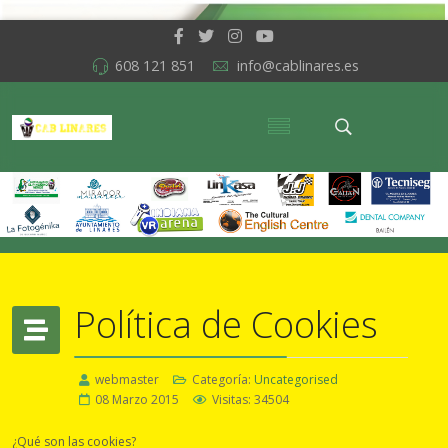
608 121 851
info@cablinares.es
Política de Cookies
webmaster
Categoría:
Uncategorised
08 Marzo 2015
Visitas: 34504
¿Qué son las cookies?