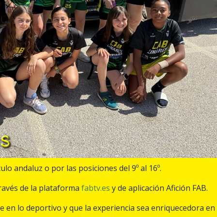
tulo andaluz o por las posiciones del 9º al 16º.
través de la plataforma
fabtv.es
y de aplicación Afición FAB.
en lo deportivo y que la experiencia sea enriquecedora en 