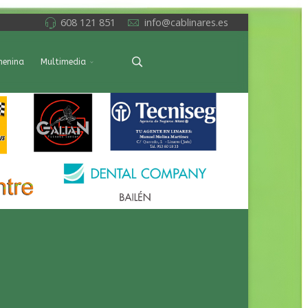
608 121 851
info@cablinares.es
menina
Multimedia