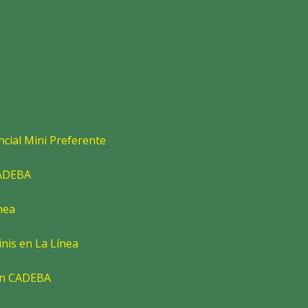
cial Mini Preferente
CADEBA
nea
nis en La Línea
en CADEBA