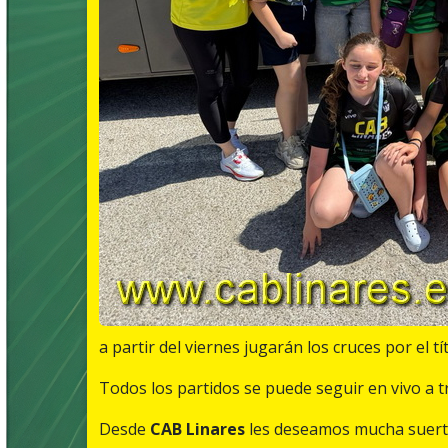
a partir del viernes jugarán los cruces por el tí
Todos los partidos se puede seguir en vivo a 
Desde
CAB Linares
les deseamos mucha suerte 